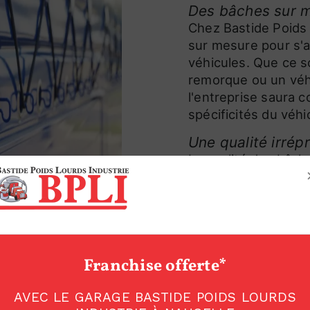
Des bâches sur m
Chez Bastide Poids 
sur mesure pour s'a
véhicules. Que ce s
remorque ou un véhic
l'entreprise saura c
spécificités du véhi
Une qualité irrép
La qualité des bâch
Industrie est un ga
dans des matériaux 
conçues pour affron
soit sous la pluie, l
efficacité et leur so
Franchise offerte*
Un service perso
professionnels
AVEC LE GARAGE BASTIDE POIDS LOURDS
L'équipe de Bastide