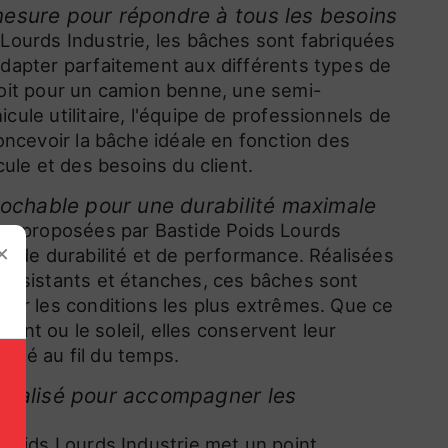
esure pour répondre à tous les besoins
Lourds Industrie, les bâches sont fabriquées
dapter parfaitement aux différents types de
oit pour un camion benne, une semi-
ule utilitaire, l'équipe de professionnels de
oncevoir la bâche idéale en fonction des
cule et des besoins du client.
rochable pour une durabilité maximale
es proposées par Bastide Poids Lourds
×
ge de durabilité et de performance. Réalisées
résistants et étanches, ces bâches sont
ter les conditions les plus extrêmes. Que ce
e vent ou le soleil, elles conservent leur
lidité au fil du temps.
nnalisé pour accompagner les
 Poids Lourds Industrie met un point