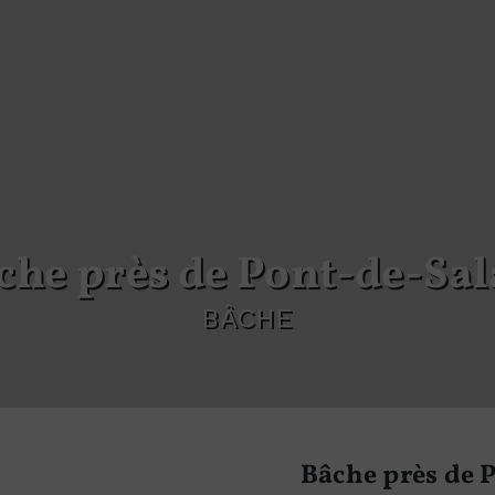
âche près de Pont-de-Sal
BÂCHE
Bâche près de 