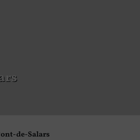
ars
Pont-de-Salars