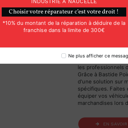
INDUSTRIE À NAUCELLE
d'honneur à offrir u
Choisir votre réparateur c’est votre droit !
conseils avisés sur
besoin, en passant pa
*10% du montant de la réparation à déduire de la
présente à chaque é
franchise dans la limite de 300€
professionnels du t
La bâche chez Bas
indispensable pou
Ne plus afficher ce messa
En conclusion, la b
les professionnels 
Grâce à Bastide Poid
d'une solution sur 
spécifiques. Faites 
équiper vos véhicul
marchandises lors 
EN SAVOIR