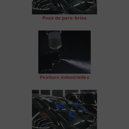
Pose de pare-brise
Peinture industrielles