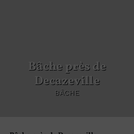
Bâche près de
Decazeville
BÂCHE