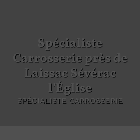
Spécialiste
Carrosserie près de
Laissac Sévérac
l'Église
SPÉCIALISTE CARROSSERIE