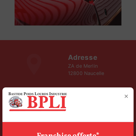
Adresse
ZA de Merlin
12800 Naucelle
×
Téléphone
05 65 42 79 51