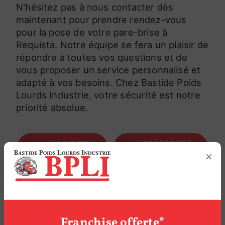
N'hésitez pas à nous contacter dès
maintenant pour prendre rendez-vous
pour la pose de votre pare-brise à
Requista. Notre équipe se fera un plaisir de
répondre à toutes vos questions et de
vous proposer un service personnalisé et
adapté à vos besoins. Chez Bastide Poids
Lourds Industrie, votre sécurité est notre
priorité absolue.
EN SAVOIR
CONTACTEZ-
×
PLUS
NOUS
Franchise offerte*