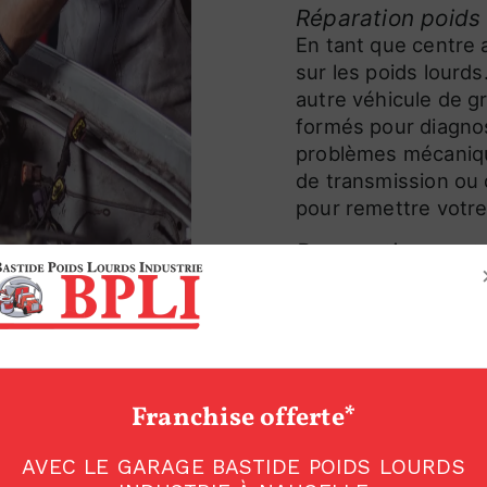
Réparation poids
En tant que centre 
sur les poids lourd
autre véhicule de gr
formés pour diagnos
problèmes mécaniqu
de transmission ou 
pour remettre votre
Pneumatiques et 
Les pneumatiques so
votre véhicule. Che
proposons un large
dimensions pour con
notre équipe réalis
Franchise offerte*
usure uniforme de v
Contrôle techniqu
AVEC LE GARAGE BASTIDE POIDS LOURDS
Pour garantir la co