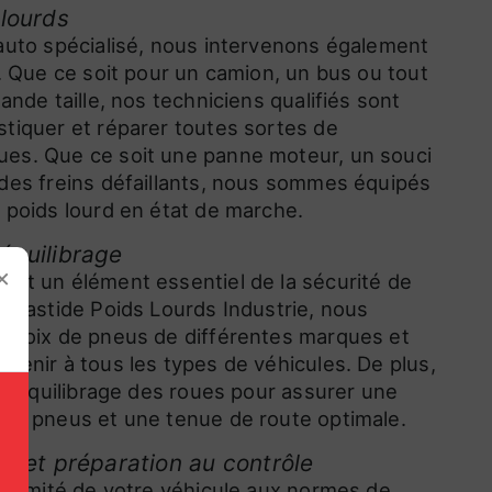
 lourds
auto spécialisé, nous intervenons également
s. Que ce soit pour un camion, un bus ou tout
ande taille, nos techniciens qualifiés sont
tiquer et réparer toutes sortes de
es. Que ce soit une panne moteur, un souci
des freins défaillants, nous sommes équipés
 poids lourd en état de marche.
équilibrage
×
nt un élément essentiel de la sécurité de
z Bastide Poids Lourds Industrie, nous
 choix de pneus de différentes marques et
venir à tous les types de véhicules. De plus,
e l'équilibrage des roues pour assurer une
os pneus et une tenue de route optimale.
e et préparation au contrôle
nformité de votre véhicule aux normes de