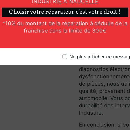
INDUSTRIE À NAUCELLE
sécurité en vigueur
Choisir votre réparateur c’est votre droit !
technique complet. 
passer le contrôle,
*10% du montant de la réparation à déduire de la
les plus brefs délai
franchise dans la limite de 300€
sérénité, en sachant
fonctionnement.
Diagnostic élect
Ne plus afficher ce messa
Grâce à notre équip
diagnostics électron
dysfonctionnements
de pièces, nous ut
qualité, provenant 
automobile. Vous pou
durabilité des inter
Industrie.
En conclusion, si v