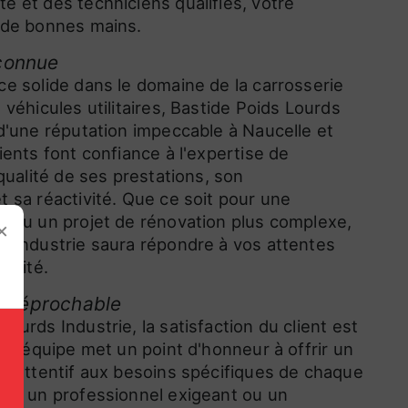
e et des techniciens qualifiés, votre
 de bonnes mains.
connue
ce solide dans le domaine de la carrosserie
 véhicules utilitaires, Bastide Poids Lourds
 d'une réputation impeccable à Naucelle et
ients font confiance à l'expertise de
 qualité de ses prestations, son
t sa réactivité. Que ce soit pour une
e ou un projet de rénovation plus complexe,
×
s Industrie saura répondre à vos attentes
cacité.
 irréprochable
ourds Industrie, la satisfaction du client est
. L'équipe met un point d'honneur à offrir un
é, attentif aux besoins spécifiques de chaque
yez un professionnel exigeant ou un