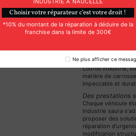
INDUSTRIE À NAUCELLE
particulier soucieu
serez accueilli ave
Choisir votre réparateur c’est votre droit !
Poids Lourds Indust
*10% du montant de la réparation à déduire de la
Investissement co
franchise dans la limite de 300€
Pour rester à la poi
de haute qualité, Ba
régulièrement dans
Ne plus afficher ce messa
pour son équipe. En
Lourds Industrie, v
matière de carrosser
impeccable et durab
Des prestations 
Chaque véhicule éta
Industrie saura s'a
proposer des solut
réparation d'urgenc
modification struct