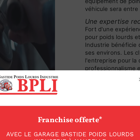
équipement de point
véhicule sera entre
Une expertise re
Fort d'une expérien
pour poids lourds et
Industrie bénéficie
ses environs. Les cl
l'entreprise pour la
professionnalisme e
réparation d'urgenc
Bastide Poids Lourd
avec sérieux et effi
Un service client
Chez Bastide Poids L
Franchise offerte*
une priorité absolue
service personnalis
AVEC LE GARAGE BASTIDE POIDS LOURDS
client. Que vous so