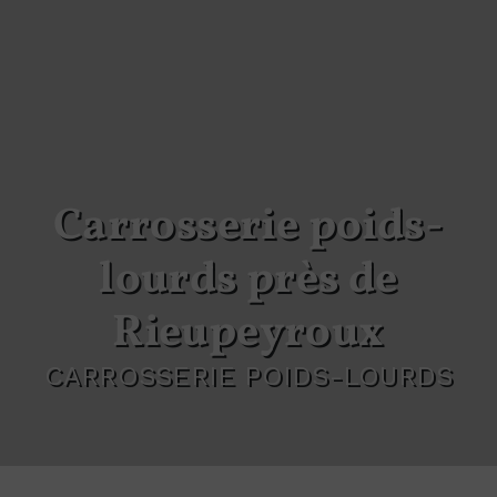
Carrosserie poids-
lourds près de
Rieupeyroux
CARROSSERIE POIDS-LOURDS